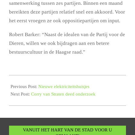
samenwerking tussen zes partijen. Binnen een maand
bereikten deze partijen relatief snel een akkoord. Voor
het eerst vroegen ze ook oppositiepartijen om input.
Robert Barker: “Naast de idealen van de Partij voor de
Dieren, willen we ook bijdragen aan een betere
bestuurscultuur in de Haagse raad.”
2023-
10-
Previous Post:
Nieuwe elektriciteitshuisjes
02
Next Post:
Corry van Straten deed onderzoek
VANUIT HET HART VAN DE STAD VOOR U