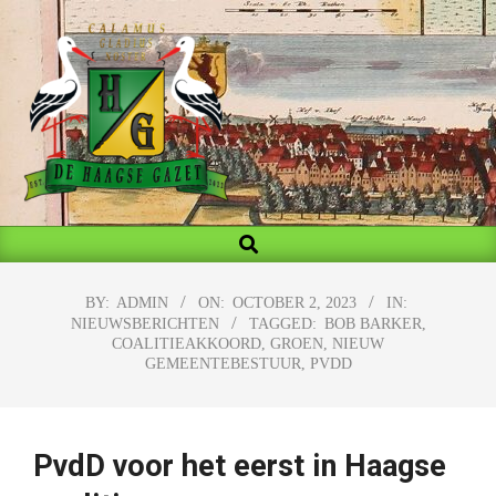
Skip
to
content
MY
Search
Primary
BLOG
Navigation
Menu
BY:
ADMIN
ON:
OCTOBER 2, 2023
IN:
NIEUWSBERICHTEN
TAGGED:
BOB BARKER
,
COALITIEAKKOORD
,
GROEN
,
NIEUW
GEMEENTEBESTUUR
,
PVDD
PvdD voor het eerst in Haagse