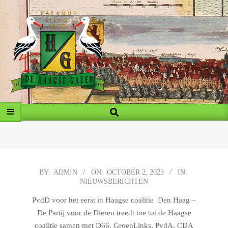
Skip
to
content
MY
Search
Primary
BLOG
Navigation
Menu
2023-
BY:
ADMIN
ON:
OCTOBER 2, 2023
IN:
NIEUWSBERICHTEN
10-
02
PvdD voor het eerst in Haagse coalitie Den Haag –
De Partij voor de Dieren treedt toe tot de Haagse
coalitie samen met D66, GroenLinks, PvdA, CDA