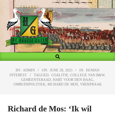
Skip
to
content
MY
Search
Primary
BLOG
Navigation
Menu
BY:
ADMIN
ON:
JUNE 28, 2023
IN:
HUMAN
INTEREST
TAGGED:
COALITIE
,
COLLEGE VAN B&W
,
GEMEENTERAAD
,
HART VOOR DEN HAAG
,
OMBUDSPOLITIEK
,
RICHARD DE MOS
,
VRIJSPRAAK
Richard de Mos: ‘Ik wil