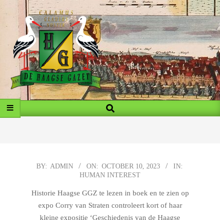
Skip
to
content
MY
Search
Primary
BLOG
Navigation
Menu
2023-
BY:
ADMIN
ON:
OCTOBER 10, 2023
IN:
HUMAN INTEREST
10-
10
Historie Haagse GGZ te lezen in boek en te zien op
expo Corry van Straten controleert kort of haar
kleine expositie ‘Geschiedenis van de Haagse