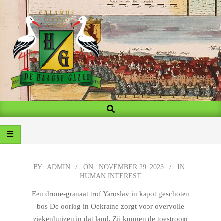
Skip
to
content
MY
Search
Primary
BLOG
Navigation
Menu
2023-
BY:
ADMIN
ON:
NOVEMBER 29, 2023
IN:
HUMAN INTEREST
11-
29
Een drone-granaat trof Yaroslav in kapot geschoten
bos De oorlog in Oekraïne zorgt voor overvolle
ziekenhuizen in dat land. Zij kunnen de toestroom