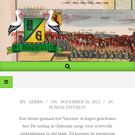
Skip
to
content
MY
Search
Primary
BLOG
Navigation
Menu
2023-
BY:
ADMIN
ON:
NOVEMBER 29, 2023
IN:
HUMAN INTEREST
11-
29
Een drone-granaat trof Yaroslav in kapot geschoten
bos De oorlog in Oekraïne zorgt voor overvolle
ziekenhuizen in dat land. Zij kunnen de toestroom