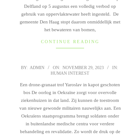
Delfland op 5 augustus een volledig verbod op
gebruik van oppervlaktewater heeft ingesteld. De
gemeente Den Haag stopt daarom onmiddellijk met
het bewateren van bomen,
CONTINUE READING
BY:
ADMIN
ON:
NOVEMBER 29, 2023
IN:
2023-
HUMAN INTEREST
11-
29
Een drone-granaat trof Yaroslav in kapot geschoten
bos De oorlog in Oekraïne zorgt voor overvolle
ziekenhuizen in dat land. Zij kunnen de toestroom
van nieuwe gewonde militairen nauwelijks aan. Een
Oekraïens staatsprogramma brengt soldaten onder
in buitenlandse medische centra voor verdere
behandeling en revalidatie. Zo wordt de druk op de