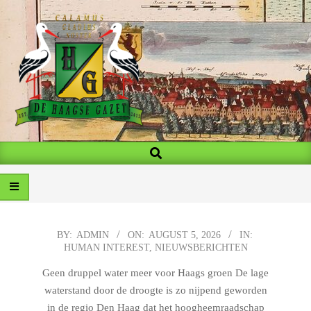
Skip
to
content
MY
Search
Primary
BLOG
Navigation
Menu
2026-
BY:
ADMIN
ON:
AUGUST 5, 2026
IN:
HUMAN INTEREST
,
NIEUWSBERICHTEN
08-
05
Geen druppel water meer voor Haags groen De lage
waterstand door de droogte is zo nijpend geworden
in de regio Den Haag dat het hoogheemraadschap