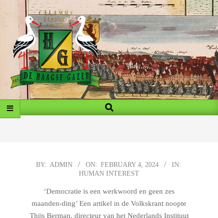
Skip
to
content
MY
Search
Primary
BLOG
Navigation
Menu
2024-
BY:
ADMIN
ON:
FEBRUARY 4, 2024
IN:
HUMAN INTEREST
02-
04
‘Democratie is een werkwoord en geen zes
maanden-ding’ Een artikel in de Volkskrant noopte
Thijs Berman, directeur van het Nederlands Instituut