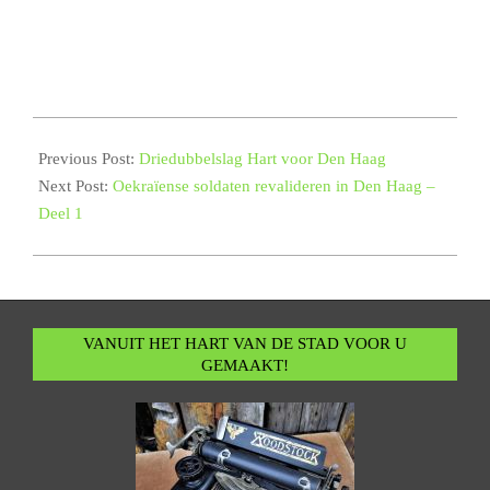
2023-
11-
Previous Post:
Driedubbelslag Hart voor Den Haag
16
Next Post:
Oekraïense soldaten revalideren in Den Haag –
Deel 1
VANUIT HET HART VAN DE STAD VOOR U
GEMAAKT!