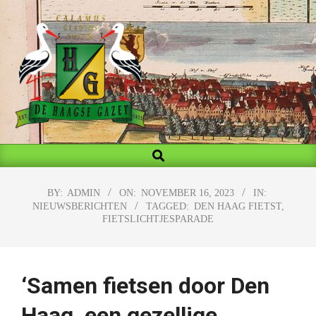
Skip
to
content
MY
Search
Primary
BLOG
Navigation
Menu
BY:
ADMIN
ON:
NOVEMBER 16, 2023
IN:
NIEUWSBERICHTEN
TAGGED:
DEN HAAG FIETST
,
FIETSLICHTJESPARADE
‘Samen fietsen door Den
Haag, een gezellige