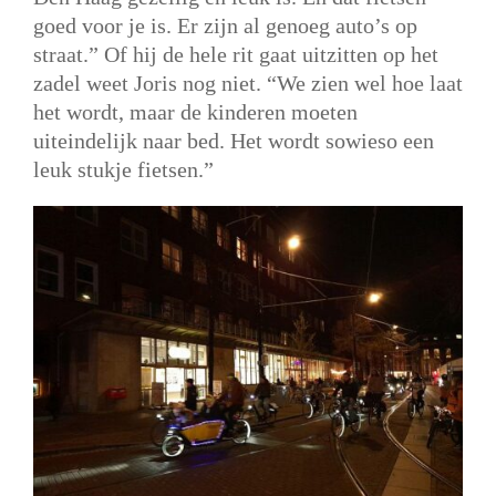
goed voor je is. Er zijn al genoeg auto’s op
straat.” Of hij de hele rit gaat uitzitten op het
zadel weet Joris nog niet. “We zien wel hoe laat
het wordt, maar de kinderen moeten
uiteindelijk naar bed. Het wordt sowieso een
leuk stukje fietsen.”